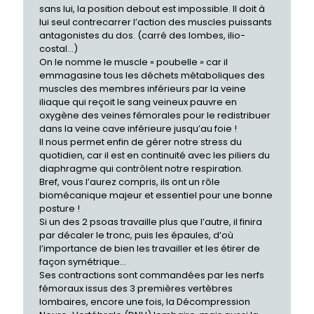
sans lui, la position debout est impossible. Il doit à
lui seul contrecarrer l’action des muscles puissants
antagonistes du dos. (carré des lombes, ilio-
costal…)
On le nomme le muscle « poubelle » car il
emmagasine tous les déchets métaboliques des
muscles des membres inférieurs par la veine
iliaque qui reçoit le sang veineux pauvre en
oxygène des veines fémorales pour le redistribuer
dans la veine cave inférieure jusqu’au foie !
Il nous permet enfin de gérer notre stress du
quotidien, car il est en continuité avec les piliers du
diaphragme qui contrôlent notre respiration.
Bref, vous l’aurez compris, ils ont un rôle
biomécanique majeur et essentiel pour une bonne
posture !
Si un des 2 psoas travaille plus que l’autre, il finira
par décaler le tronc, puis les épaules, d’où
l’importance de bien les travailler et les étirer de
façon symétrique…
Ses contractions sont commandées par les nerfs
fémoraux issus des 3 premières vertèbres
lombaires, encore une fois, la Décompression