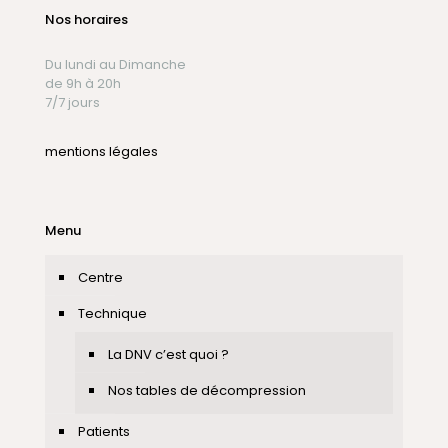
Nos horaires
Du lundi au Dimanche
de 9h à 20h
7/7 jours
mentions légales
Menu
Centre
Technique
La DNV c’est quoi ?
Nos tables de décompression
Patients