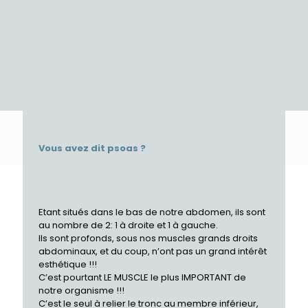
Published by
Myodisk
at
31 janvier 2020
Vous avez dit psoas ?
Etant situés dans le bas de notre abdomen, ils sont
au nombre de 2: 1 à droite et 1 à gauche.
Ils sont profonds, sous nos muscles grands droits
abdominaux, et du coup, n’ont pas un grand intérêt
esthétique !!!
C’est pourtant LE MUSCLE le plus IMPORTANT de
notre organisme !!!
C’est le seul à relier le tronc au membre inférieur,