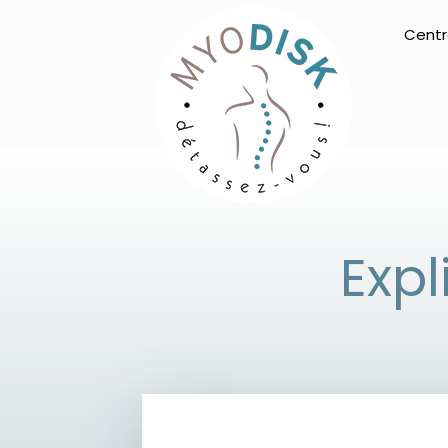
Cent
Expl