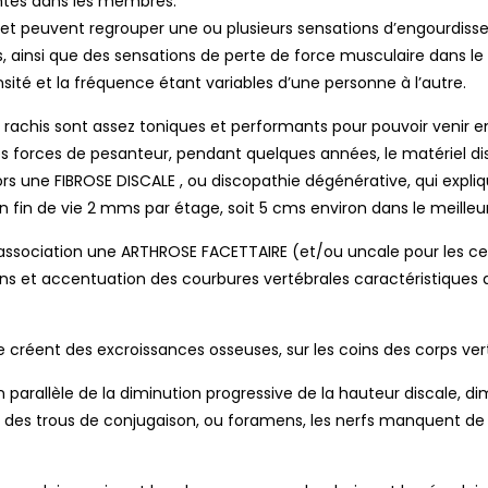
antes dans les membres.
 peuvent regrouper une ou plusieurs sensations d’engourdisse
, ainsi que des sensations de perte de force musculaire dans le t
té et la fréquence étant variables d’une personne à l’autre.
u rachis sont assez toniques et performants pour pouvoir venir e
s forces de pesanteur, pendant quelques années, le matériel dis
rs une FIBROSE DISCALE , ou discopathie dégénérative, qui expliqu
fin de vie 2 mms par étage, soit 5 cms environ dans le meilleu
n association une ARTHROSE FACETTAIRE (et/ou uncale pour les c
ions et accentuation des courbures vertébrales caractéristiques
se créent des excroissances osseuses, sur les coins des corps ve
 parallèle de la diminution progressive de la hauteur discale, d
t des trous de conjugaison, ou foramens, les nerfs manquent de 