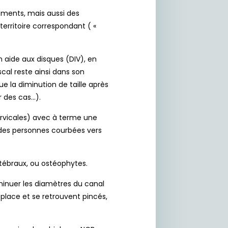
ments, mais aussi des
erritoire correspondant ( «
n aide aux disques (DIV), en
cal reste ainsi dans son
e la diminution de taille après
r des cas…).
ervicales) avec à terme une
 des personnes courbées vers
rtébraux, ou ostéophytes.
iminuer les diamètres du canal
place et se retrouvent pincés,