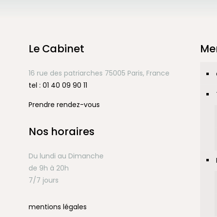
Le Cabinet
Me
16 rue des patriarches 75005 Paris, France
tel : 01 40 09 90 11
Prendre rendez-vous
Nos horaires
Du lundi au Dimanche
de 9h à 20h
7/7 jours
mentions légales