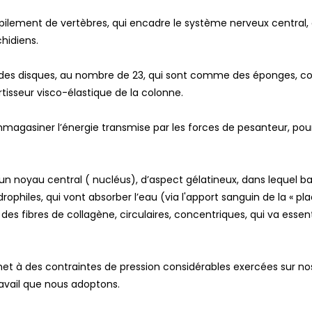
ilement de vertèbres, qui encadre le système nerveux central, 
chidiens.
 des disques, au nombre de 23, qui sont comme des éponges, co
tisseur visco-élastique de la colonne.
emmagasiner l’énergie transmise par les forces de pesanteur, pou
d’un noyau central ( nucléus), d’aspect gélatineux, dans lequel 
philes, qui vont absorber l’eau (via l'apport sanguin de la « pla
s fibres de collagène, circulaires, concentriques, qui va essent
t à des contraintes de pression considérables exercées sur nos 
ravail que nous adoptons.