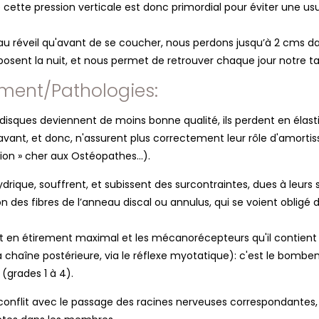
e cette pression verticale est donc primordial pour éviter une u
au réveil qu'avant de se coucher, nous perdons jusqu’à 2 cms d
sent la nuit, et nous permet de retrouver chaque jour notre taill
sement/Pathologies:
s disques deviennent de moins bonne qualité, ils perdent en élast
 avant, et donc, n'assurent plus correctement leur rôle d'amorti
tion » cher aux Ostéopathes…).
ydrique, souffrent, et subissent des surcontraintes, dues à leurs su
on des fibres de l’anneau discal ou annulus, qui se voient obligé 
t en étirement maximal et les mécanorécepteurs qu'il contient v
a chaîne postérieure, via le réflexe myotatique): c'est le bombe
(grades 1 à 4).
conflit avec le passage des racines nerveuses correspondantes, 