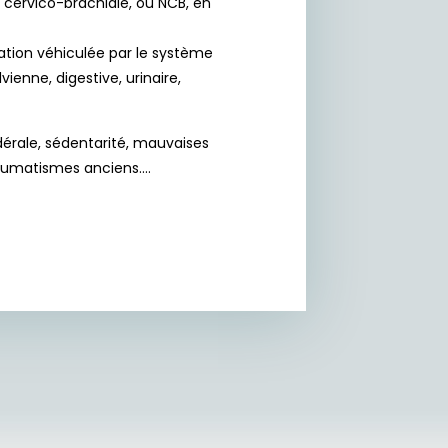
ie cervico-brachiale, ou NCB, en
rmation véhiculée par le système
nne, digestive, urinaire,
érale, sédentarité, mauvaises
traumatismes anciens.…