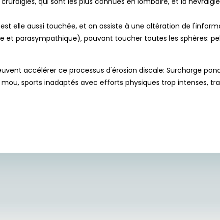
s cruralgies, qui sont les plus connues en lombaire, et la névralg
 est elle aussi touchée, et on assiste à une altération de l'info
t parasympathique), pouvant toucher toutes les sphères: pelvie
euvent accélérer ce processus d'érosion discale: Surcharge pond
op mou, sports inadaptés avec efforts physiques trop intenses, 