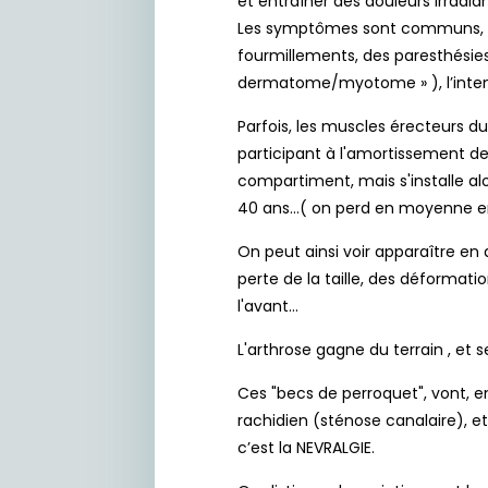
et entraîner des douleurs irradi
Les symptômes sont communs, et
fourmillements, des paresthésies
dermatome/myotome » ), l’intensi
Parfois, les muscles érecteurs d
participant à l'amortissement de
compartiment, mais s'installe alo
40 ans…( on perd en moyenne en 
On peut ainsi voir apparaître e
perte de la taille, des déformat
l'avant…
L'arthrose gagne du terrain , et 
Ces "becs de perroquet", vont, en
rachidien (sténose canalaire), e
c’est la NEVRALGIE.